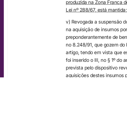
produzida na Zona Franca de
Lei nº 288/67, está mantida
;
v) Revogada a suspensão do IP
na aquisição de insumos por 
preponderantemente de bens 
no 8.248/91, que gozem do 
artigo, tendo em vista que 
foi inserido o III, no § 1º d
prevista pelo dispositivo re
aquisições destes insumos
Por fim, informamos que ess
em
01/04/2020,
observando
COMPARTILHAR