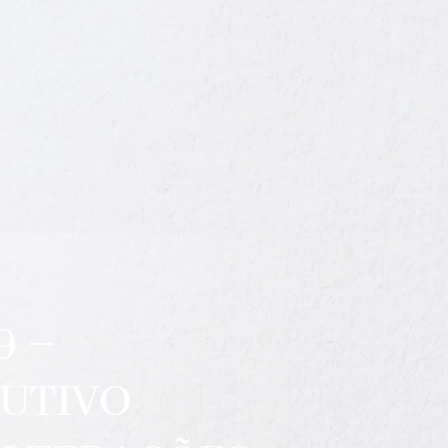
9 –
UTIVO