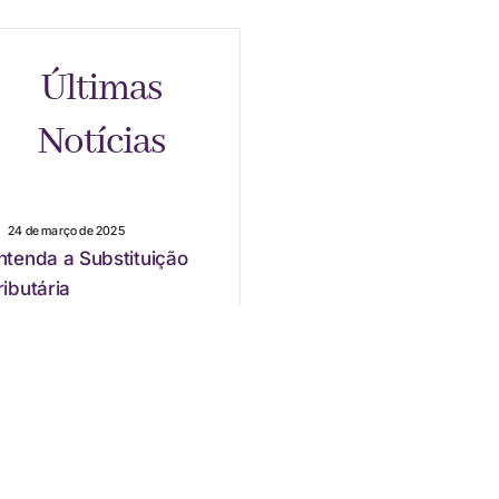
Últimas
Notícias
24 de março de 2025
ntenda a Substituição
ributária
24 de março de 2025
onificação com
ercadorias no PR
24 de março de 2025
lteração de Aliquotas do