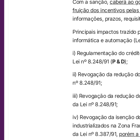
Com a sanção,
caberá ao g
fruição dos incentivos pela
informações, prazos, requisi
Principais impactos trazido 
informática e automação (Le
i) Regulamentação do crédito 
Lei nº 8.248/91 (
P & D
);
ii) Revogação da redução do 
nº 8.248/91;
iii) Revogação da redução do
da Lei nº 8.248/91;
iv) Revogação da isenção do 
industrializados na Zona Fra
da Lei nº 8.387/91,
porém a 