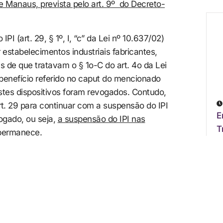
 Manaus, prevista pelo art. 9º do Decreto-
I (art. 29, § 1º, I, “c” da Lei nº 10.637/02)
estabelecimentos industriais fabricantes,
de que tratavam o § 1o-C do art. 4o da Lei
benefício referido no caput do mencionado
estes dispositivos foram revogados. Contudo,
o art. 29 para continuar com a suspensão do IPI
E
vogado, ou seja,
a suspensão do IPI nas
T
 permanece
.
as alterações entram em vigor
B
 o princípio da noventena.
M
A